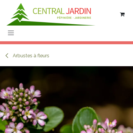
Se rendre au contenu
Arbustes à fleurs