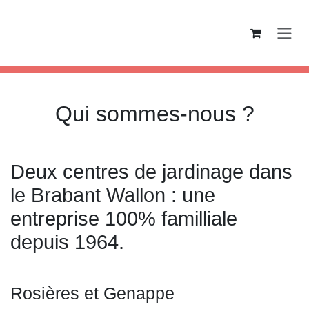
Se rendre au contenu
Qui sommes-nous ?
Deux centres de jardinage dans le
Brabant Wallon : une entreprise
100% familliale depuis 1964.
Rosières et Genappe
Central Jardin SA est une entreprise familiale créée en