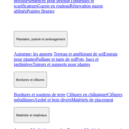
pelouse
Semences pour pelouse
Tondeuses et
scarificateurs
Gazon en rouleau
Rénovation gazon
abîmés
Prairies fleuries
Plantation, poterie et aménagement
Automne: les apports
Terreau et améliorant de sol
Engrais
pour plantes
Paillage et tapis de sol
Pots, bacs et
jardinières
Tuteurs et supports pour plantes
Bordures et clôtures
Bordures et soutiens de terre
Clôtures en châtaigner
Clôtures
métalliques
Azobé et bois divers
Matériels de placement
Matériels et matériaux