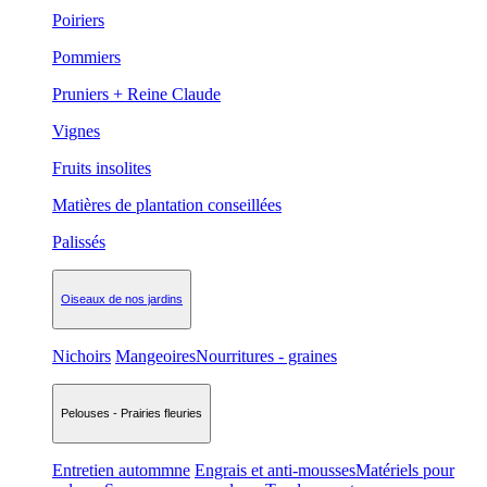
Poiriers
Pommiers
Pruniers + Reine Claude
Vignes
Fruits insolites
Matières de plantation conseillées
Palissés
Oiseaux de nos jardins
Nichoirs
Mangeoires
Nourritures - graines
Pelouses - Prairies fleuries
Entretien autommne
Engrais et anti-mousses
Matériels pour