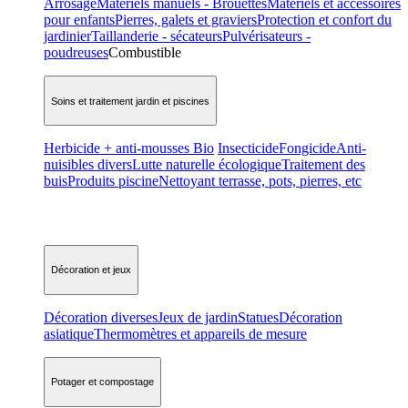
Arrosage
Matériels manuels - Brouettes
Matériels et accessoires
pour enfants
Pierres, galets et graviers
Protection et confort du
jardinier
Taillanderie - sécateurs
Pulvérisateurs -
poudreuses
Combustible
Soins et traitement jardin et piscines
Herbicide + anti-mousses Bio
Insecticide
Fongicide
Anti-
nuisibles divers
Lutte naturelle écologique
Traitement des
buis
Produits piscine
Nettoyant terrasse, pots, pierres, etc
Décoration et jeux
Décoration diverses
Jeux de jardin
Statues
Décoration
asiatique
Thermomètres et appareils de mesure
Potager et compostage