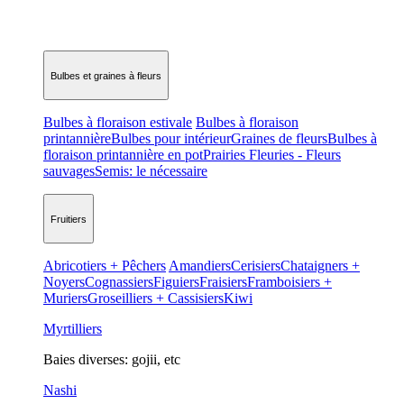
Bulbes et graines à fleurs
Bulbes à floraison estivale
Bulbes à floraison
printannière
Bulbes pour intérieur
Graines de fleurs
Bulbes à
floraison printannière en pot
Prairies Fleuries - Fleurs
sauvages
Semis: le nécessaire
Fruitiers
Abricotiers + Pêchers
Amandiers
Cerisiers
Chataigners +
Noyers
Cognassiers
Figuiers
Fraisiers
Framboisiers +
Muriers
Groseilliers + Cassisiers
Kiwi
Myrtilliers
Baies diverses: gojii, etc
Nashi