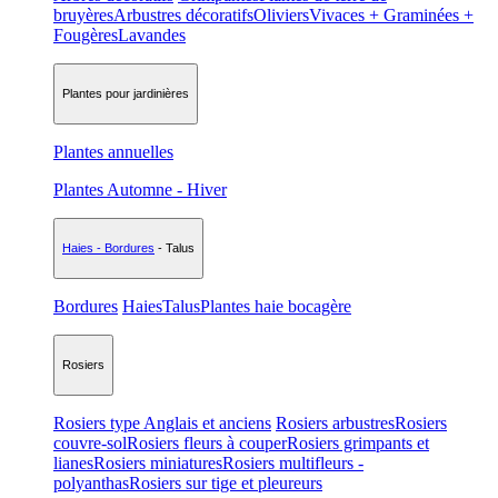
bruyères
Arbustres décoratifs
Oliviers
Vivaces + Graminées +
Fougères
Lavandes
Plantes pour jardinières
Plantes annuelles
Plantes Automne - Hiver
Haies - Bordures
- Talus
Bordures
Haies
Talus
Plantes haie bocagère
Rosiers
Rosiers type Anglais et anciens
Rosiers arbustres
Rosiers
couvre-sol
Rosiers fleurs à couper
Rosiers grimpants et
lianes
Rosiers miniatures
Rosiers multifleurs -
polyanthas
Rosiers sur tige et pleureurs