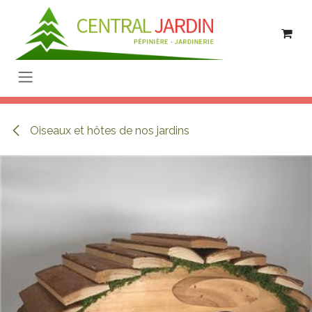
Se rendre au contenu
Oiseaux et hôtes de nos jardins