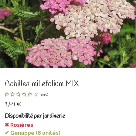
Achillea millefolium MIX
(0 avis)
9,49
€
Disponibilité par jardinerie
✖ Rosières
✔ Genappe (8 unités)