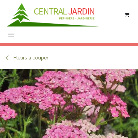
Se rendre au contenu
Fleurs à couper