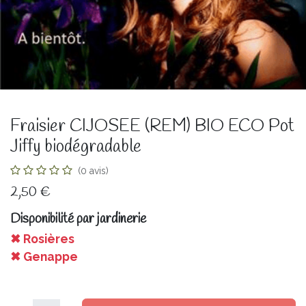
Fraisier CIJOSEE (REM) BIO ECO Pot
Jiffy biodégradable
(0 avis)
2,50
€
Disponibilité par jardinerie
✖ Rosières
✖ Genappe