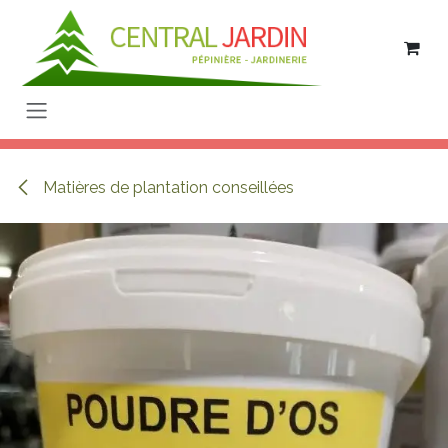
Se rendre au contenu
Matières de plantation conseillées