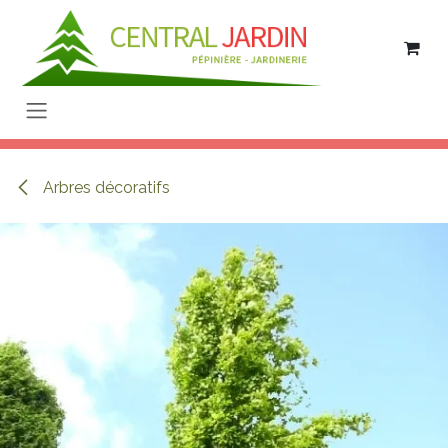
Se rendre au contenu
Arbres décoratifs