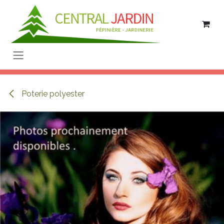
Se rendre au contenu
Poterie polyester