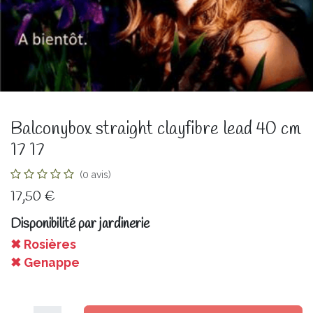
Balconybox straight clayfibre lead 40 cm
17 17
(0 avis)
17,50
€
Disponibilité par jardinerie
✖ Rosières
✖ Genappe