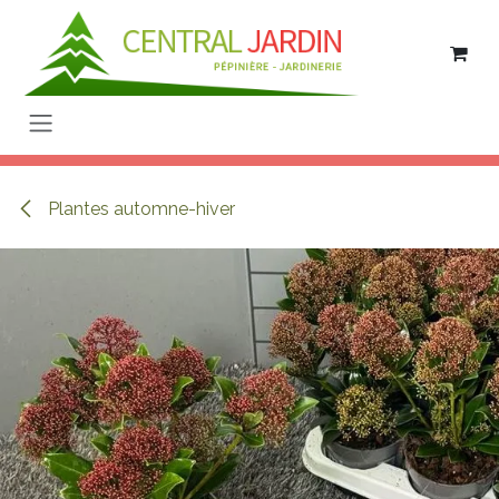
Se rendre au contenu
Plantes automne-hiver