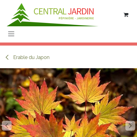
Se rendre au contenu
Erable du Japon