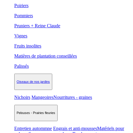
Poiriers
Pommiers
Pruniers + Reine Claude
Vignes
Fruits insolites
Matières de plantation conseillées
Palissés
Oiseaux de nos jardins
Nichoirs
Mangeoires
Nourritures - graines
Pelouses - Prairies fleuries
Entretien autommne
Engrais et anti-mousses
Matériels pour