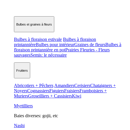
Bulbes et graines à fleurs
Bulbes à floraison estivale
Bulbes à floraison
printannière
Bulbes pour intérieur
Graines de fleurs
Bulbes à
floraison printannière en pot
Prairies Fleuries - Fleurs
sauvages
Semis: le nécessaire
Fruitiers
Abricotiers + Pêchers
Amandiers
Cerisiers
Chataigners +
Noyers
Cognassiers
Figuiers
Fraisiers
Framboisiers +
Muriers
Groseilliers + Cassisiers
Kiwi
Myrtilliers
Baies diverses: gojii, etc
Nashi