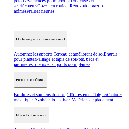
pelouse
Semences pour pelouse
Tondeuses et
scarificateurs
Gazon en rouleau
Rénovation gazon
abîmés
Prairies fleuries
Plantation, poterie et aménagement
Automne: les apports
Terreau et améliorant de sol
Engrais
pour plantes
Paillage et tapis de sol
Pots, bacs et
jardinières
Tuteurs et supports pour plantes
Bordures et clôtures
Bordures et soutiens de terre
Clôtures en châtaigner
Clôtures
métalliques
Azobé et bois divers
Matériels de placement
Matériels et matériaux