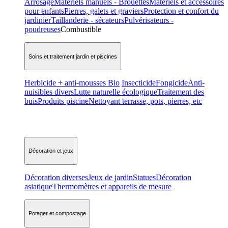
Arrosage
Matériels manuels - Brouettes
Matériels et accessoires
pour enfants
Pierres, galets et graviers
Protection et confort du
jardinier
Taillanderie - sécateurs
Pulvérisateurs -
poudreuses
Combustible
Soins et traitement jardin et piscines
Herbicide + anti-mousses Bio
Insecticide
Fongicide
Anti-
nuisibles divers
Lutte naturelle écologique
Traitement des
buis
Produits piscine
Nettoyant terrasse, pots, pierres, etc
Décoration et jeux
Décoration diverses
Jeux de jardin
Statues
Décoration
asiatique
Thermomètres et appareils de mesure
Potager et compostage