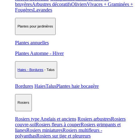
bruyères
Arbustres décoratifs
Oliviers
Vivaces + Graminées +
Fougères
Lavandes
Plantes pour jardinières
Plantes annuelles
Plantes Automne - Hiver
Haies - Bordures
- Talus
Bordures
Haies
Talus
Plantes haie bocagère
Rosiers
Rosiers type Anglais et anciens
Rosiers arbustres
Rosiers
couvre-sol
Rosiers fleurs à couper
Rosiers grimpants et
lianes
Rosiers miniatures
Rosiers multifleurs -
polyanthas
Rosiers sur tige et pleureurs