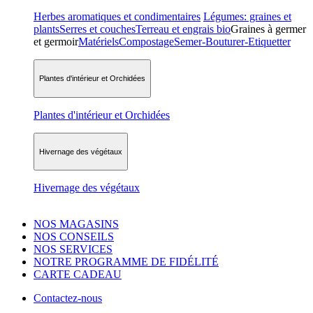
Herbes aromatiques et condimentaires
Légumes: graines et
plants
Serres et couches
Terreau et engrais bio
Graines à germer
et germoir
Matériels
Compostage
Semer-Bouturer-Etiquetter
Plantes d'intérieur et Orchidées
Plantes d'intérieur et Orchidées
Hivernage des végétaux
Hivernage des végétaux
NOS MAGASINS
NOS CONSEILS
NOS SERVICES
NOTRE PROGRAMME DE FIDÉLITÉ
CARTE CADEAU
Contactez-nous