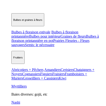
Bulbes et graines à fleurs
Bulbes à floraison estivale
Bulbes à floraison
printannière
Bulbes pour intérieur
Graines de fleurs
Bulbes à
floraison printannière en pot
Prairies Fleuries - Fleurs
sauvages
Semis: le nécessaire
Fruitiers
Abricotiers + Pêchers
Amandiers
Cerisiers
Chataigners +
Noyers
Cognassiers
Figuiers
Fraisiers
Framboisiers +
Muriers
Groseilliers + Cassisiers
Kiwi
Myrtilliers
Baies diverses: gojii, etc
Nashi