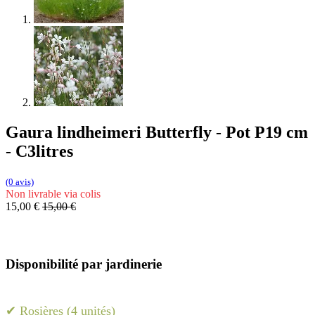
Gaura lindheimeri Butterfly - Pot P19 cm
- C3litres
(0 avis)
Non livrable via colis
15,00
€
15,00
€
Disponibilité par jardinerie
✔ Rosières (4 unités)