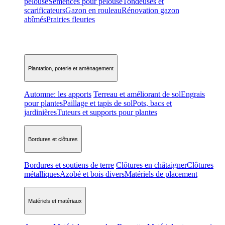
pelouse
Semences pour pelouse
Tondeuses et
scarificateurs
Gazon en rouleau
Rénovation gazon
abîmés
Prairies fleuries
Plantation, poterie et aménagement
Automne: les apports
Terreau et améliorant de sol
Engrais
pour plantes
Paillage et tapis de sol
Pots, bacs et
jardinières
Tuteurs et supports pour plantes
Bordures et clôtures
Bordures et soutiens de terre
Clôtures en châtaigner
Clôtures
métalliques
Azobé et bois divers
Matériels de placement
Matériels et matériaux