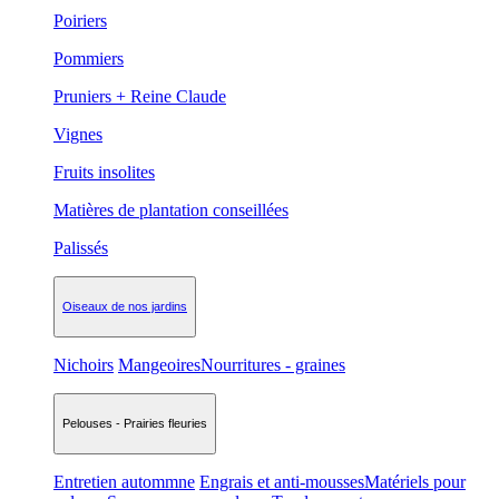
Poiriers
Pommiers
Pruniers + Reine Claude
Vignes
Fruits insolites
Matières de plantation conseillées
Palissés
Oiseaux de nos jardins
Nichoirs
Mangeoires
Nourritures - graines
Pelouses - Prairies fleuries
Entretien autommne
Engrais et anti-mousses
Matériels pour