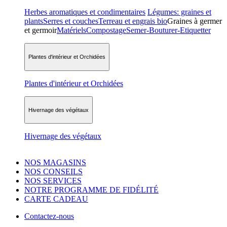
Herbes aromatiques et condimentaires
Légumes: graines et
plants
Serres et couches
Terreau et engrais bio
Graines à germer
et germoir
Matériels
Compostage
Semer-Bouturer-Etiquetter
Plantes d'intérieur et Orchidées
Plantes d'intérieur et Orchidées
Hivernage des végétaux
Hivernage des végétaux
NOS MAGASINS
NOS CONSEILS
NOS SERVICES
NOTRE PROGRAMME DE FIDÉLITÉ
CARTE CADEAU
Contactez-nous