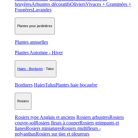
bruyères
Arbustres décoratifs
Oliviers
Vivaces + Graminées +
Fougères
Lavandes
Plantes pour jardinières
Plantes annuelles
Plantes Automne - Hiver
Haies - Bordures
- Talus
Bordures
Haies
Talus
Plantes haie bocagère
Rosiers
Rosiers type Anglais et anciens
Rosiers arbustres
Rosiers
couvre-sol
Rosiers fleurs à couper
Rosiers grimpants et
lianes
Rosiers miniatures
Rosiers multifleurs -
polyanthas
Rosiers sur tige et pleureurs