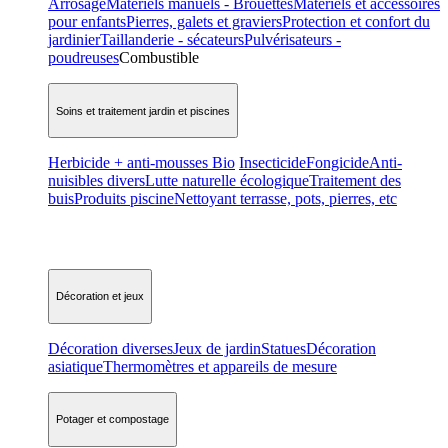
Arrosage
Matériels manuels - Brouettes
Matériels et accessoires
pour enfants
Pierres, galets et graviers
Protection et confort du
jardinier
Taillanderie - sécateurs
Pulvérisateurs -
poudreuses
Combustible
Soins et traitement jardin et piscines
Herbicide + anti-mousses Bio
Insecticide
Fongicide
Anti-
nuisibles divers
Lutte naturelle écologique
Traitement des
buis
Produits piscine
Nettoyant terrasse, pots, pierres, etc
Décoration et jeux
Décoration diverses
Jeux de jardin
Statues
Décoration
asiatique
Thermomètres et appareils de mesure
Potager et compostage