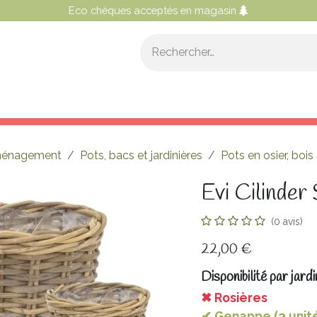
Eco chèques acceptés en magasin
OS CONSEILS
NOS SERVICES
NOTRE PROGRAMME 
 aménagement
Pots, bacs et jardinières
Pots en osier, bois 
Evi Cilinde
(0 avis)
22,00
€
Disponibilité par jardi
✖ Rosières
✔ Genappe (3 unit