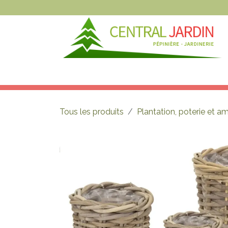
Se rendre au contenu
NOS ARTICLES
NOS MAGASINS
N
Tous les produits
Plantation, poterie et