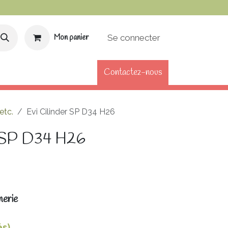
Se connecter
Mon panier
Contactez-nous
DE FIDÉLITÉ
CARTE CADEAU
etc.
Evi Cilinder SP D34 H26
r SP D34 H26
nerie
és)