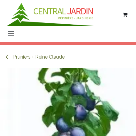
Se rendre au contenu
Pruniers + Reine Claude