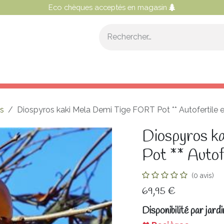
Eco chèques acceptés en magasin
OS CONSEILS
NOS SERVICES
NOTRE PROGRAMME 
es
Diospyros kaki Mela Demi Tige FORT Pot ** Autofertile et 
Diospyros k
Pot ** Autofe
(0 avis)
69,95
€
Disponibilité par jardi