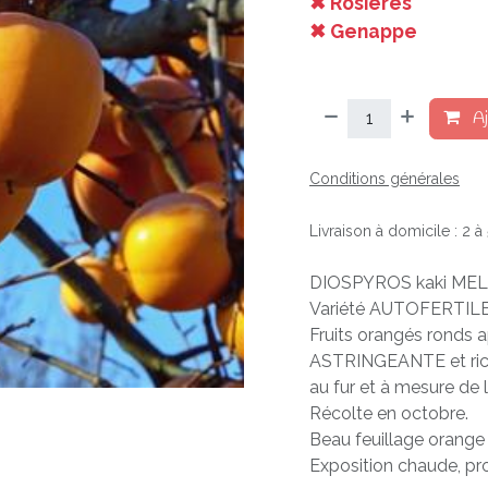
✖ Rosières
✖ Genappe
Aj
Conditions générales
Livraison à domicile : 2 
DIOSPYROS kaki MELA
Variété AUTOFERTILE et
Fruits orangés ronds a
ASTRINGEANTE et riche 
au fur et à mesure de l
Récolte en octobre.
Beau feuillage orange
Exposition chaude, pro