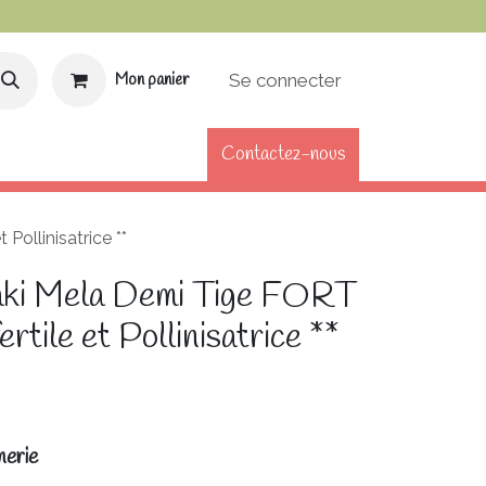
Se connecter
Mon panier
Contactez-nous
DE FIDÉLITÉ
CARTE CADEAU
Pollinisatrice **
aki Mela Demi Tige FORT
rtile et Pollinisatrice **
nerie