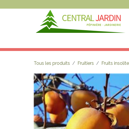
Se rendre au contenu
NOS ARTICLES
NOS MAGASINS
N
Tous les produits
Fruitiers
Fruits insolit