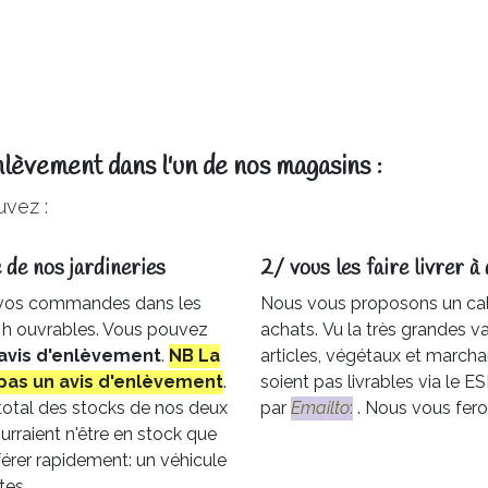
nlèvement dans l'un de nos magasins :
vez :
 de nos jardineries​
2/ vous les faire livrer à 
 vos commandes dans les
Nous vous proposons un cal
6 h ouvrables. Vous pouvez
achats. Vu la très grandes var
avis
d'enlèvement
.
NB La
articles, végétaux et marchan
pas un avis d'enlèvement
.
soient pas livrables via le 
 total des stocks de nos deux
par
Emailto
:
. Nous vous fero
urraient n'être en stock que
érer rapidement: un véhicule
tes.