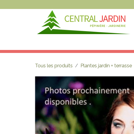
Se rendre au contenu
NOS ARTICLES
NOS MAGASINS
N
Tous les produits
Plantes jardin + terrasse