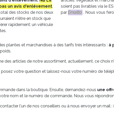
avis
d'enlèvement
.
NB La
articles, végétaux et marchan
pas un avis d'enlèvement
.
soient pas livrables via le 
 total des stocks de nos deux
par
Emailto
:
. Nous vous fero
urraient n'être en stock que
érer rapidement: un véhicule
tes.
es plantes et marchandises à des tarifs très intéressants :
à p
poids.
me des articles de notre assortiment, actuellement, ce choix n'
: posez votre question et laissez-nous votre numéro de tél
 commande dans la boutique. Ensuite, demandez-nous
une offr
 votre nom et le numéro de commande. Nous vous répondrons 
contacter l'un de nos conseillers ou à nous envoyer un mail :