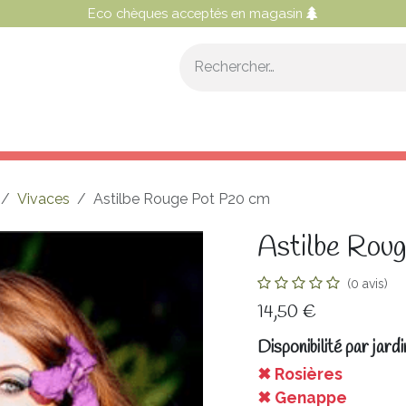
Eco chèques acceptés en magasin
OS CONSEILS
NOS SERVICES
NOTRE PROGRAMME 
Vivaces
Astilbe Rouge Pot P20 cm
Astilbe Rou
(0 avis)
14,50
€
Disponibilité par jardi
✖ Rosières
✖ Genappe