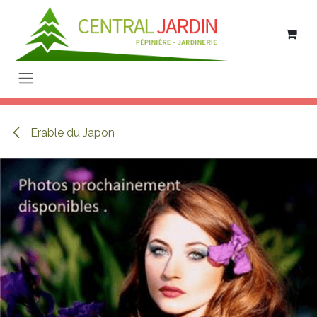
Se rendre au contenu
Erable du Japon