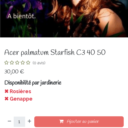
Acer palmatum Starfish C3 40 50
(0 avis)
30,00
€
Disponibilité par jardinerie
✖ Rosières
✖ Genappe
Ajouter au panier