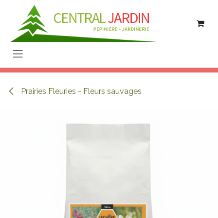
Se rendre au contenu
Prairies Fleuries - Fleurs sauvages