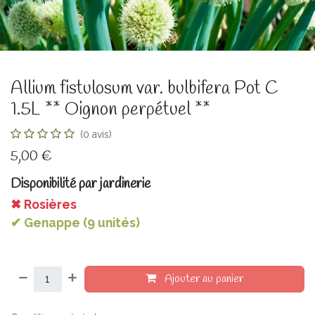
Allium fistulosum var. bulbifera Pot C
1.5L ** Oignon perpétuel **
(0 avis)
5,00
€
Disponibilité par jardinerie
✖ Rosières
✔ Genappe (9 unités)
Ajouter au panier