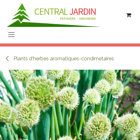
Se rendre au contenu
Plants d'herbes aromatiques-condimetaires