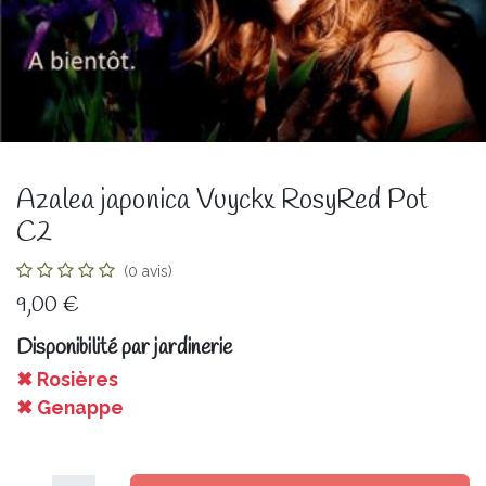
Azalea japonica Vuyckx RosyRed Pot
C2
(0 avis)
9,00
€
Disponibilité par jardinerie
✖ Rosières
✖ Genappe