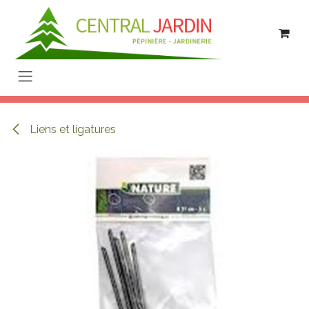
Se rendre au contenu
Liens et ligatures