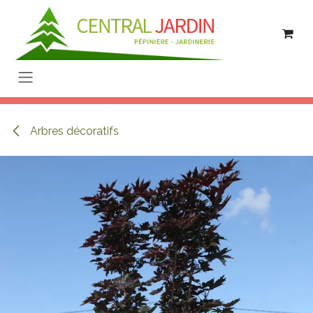
Se rendre au contenu
Arbres décoratifs