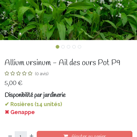
Allium ursinum - Ail des ours Pot P9
(0 avis)
5,00
€
Disponibilité par jardinerie
✔ Rosières (14 unités)
✖ Genappe
Ajouter au panier