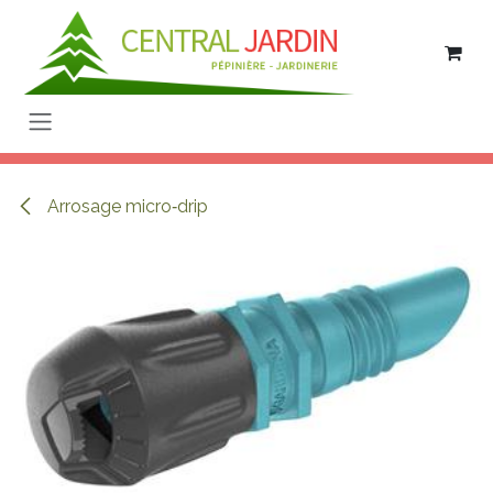
Se rendre au contenu
Arrosage micro‑drip