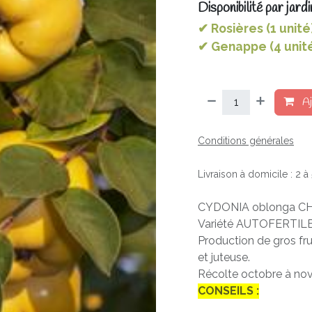
Disponibilité par jardi
✔ Rosières (1 unité
✔ Genappe (4 unit
Aj
Conditions générales
Livraison à domicile : 2 
CYDONIA oblonga CH
Variété AUTOFERTILE d
Production de gros frui
et juteuse.
Récolte octobre à no
CONSEILS :