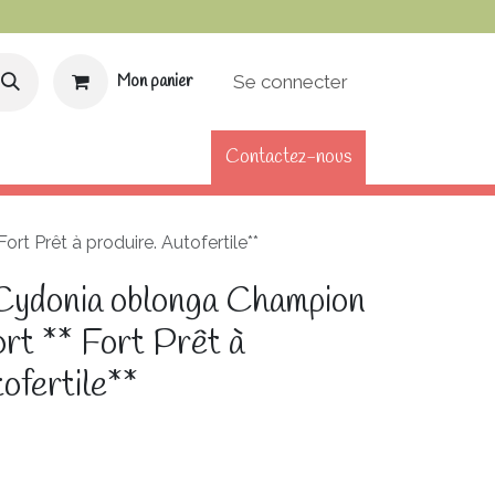
Se connecter
Mon panier
Contactez-nous
DE FIDÉLITÉ
CARTE CADEAU
t Prêt à produire. Autofertile**
Cydonia oblonga Champion
rt ** Fort Prêt à
ofertile**