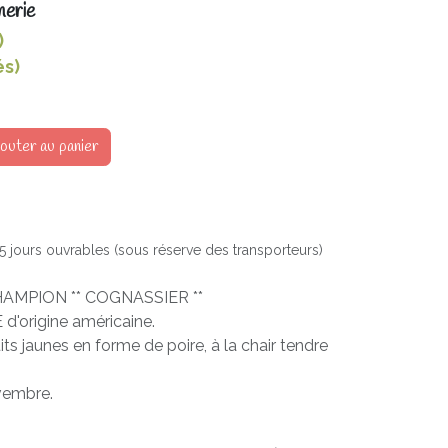
nerie
)
és)
outer au panier
à 5 jours ouvrables (sous réserve des transporteurs)
AMPION ** COGNASSIER **
'origine américaine.
ts jaunes en forme de poire, à la chair tendre
vembre.