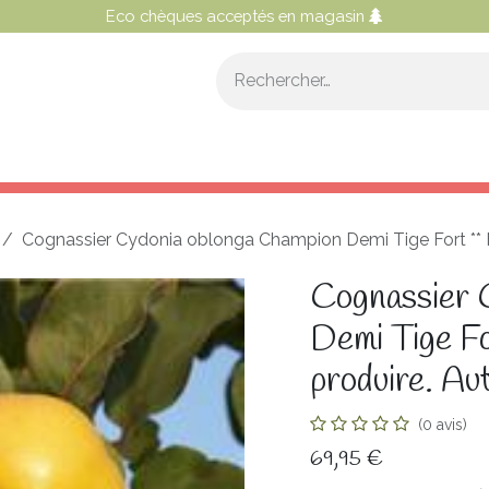
Eco chèques acceptés en magasin
OS CONSEILS
NOS SERVICES
NOTRE PROGRAMME 
Cognassier Cydonia oblonga Champion Demi Tige Fort ** For
Cognassier 
Demi Tige Fo
produire. Aut
(0 avis)
69,95
€