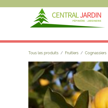
Se rendre au contenu
NOS ARTICLES
NOS MAGASINS
N
Tous les produits
Fruitiers
Cognassiers