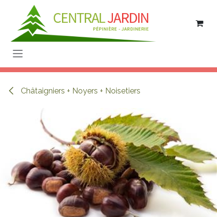
Se rendre au contenu
Châtaigniers + Noyers + Noisetiers