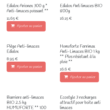
Edialux Arionex 300 g *
Edialux Anti limaces BIO
Anti-limaces puissant **
800g
11,65 €
16,15 €
Ajouter au panier
Piège Anti-limaces
Humuforte Ferrimax
Edialux
Anti-Limaces BIO 1 kg
** Plus résistant à la
8,95 €
pluie **
Ajouter au panier
16,6 €
Ajouter au panier
Barriere anti-limaces
Ecostyle 3 recharges
BIO 2.5 kg
attractif pour boite anti
HUMUFORTE ** 100
limaces