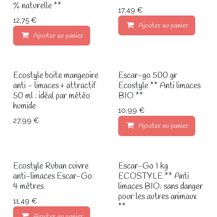
% naturelle **
17,49 €
12,75 €
Ajouter au panier
Ajouter au panier
Ecostyle boite mangeoire
Escar-go 500 gr
anti - limaces + attractif
Ecostyle ** Anti limaces
50 ml : idéal par météo
BIO **
humide
10,99 €
27,99 €
Ajouter au panier
Ecostyle Ruban cuivre
Escar-Go 1 kg
anti-limaces Escar-Go
ECOSTYLE ** Anti
4 mètres
limaces BIO: sans danger
pour les autres animaux
11,49 €
**
Ajouter au panier