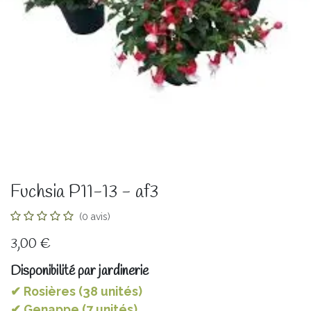
Fuchsia P11-13 - af3
(0 avis)
3,00
€
Disponibilité par jardinerie
✔ Rosières (38 unités)
✔ Genappe (7 unités)