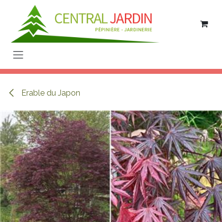
Se rendre au contenu
Erable du Japon