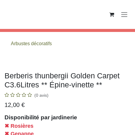
Se rendre au contenu
Arbustes décoratifs
Berberis thunbergii Golden Carpet
C3.6Litres ** Épine-vinette **
(0 avis)
12,00
€
Disponibilité par jardinerie
✖ Rosières
✖ Genappe